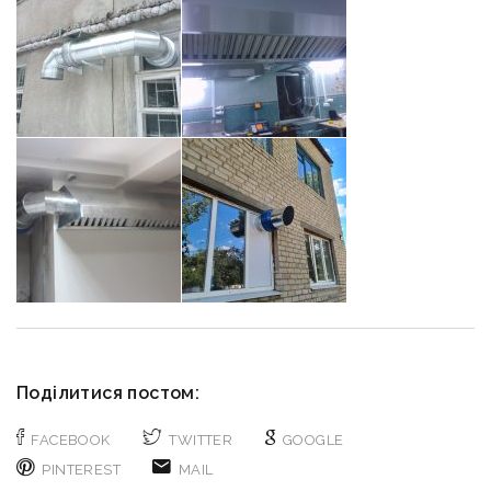
Подiлитися постом:
FACEBOOK
TWITTER
GOOGLE
PINTEREST
MAIL