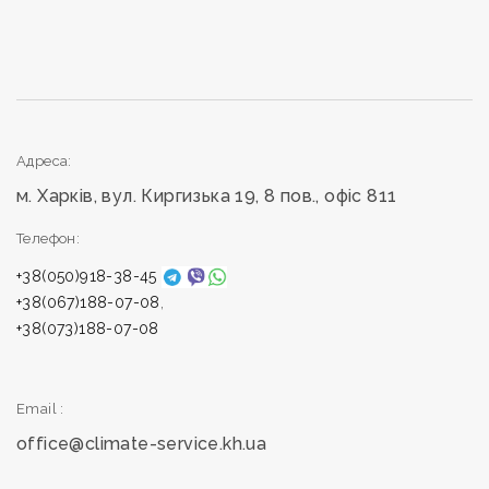
Адреса:
м. Харкiв, вул. Киргизька 19, 8 пов., офiс 811
Телефон:
+38(050)918-38-45
+38(067)188-07-08
,
+38(073)188-07-08
Зворотний дзвінок
Email :
office@climate-service.kh.ua
Зворотний дзвінок